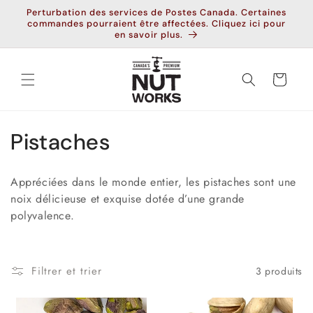
et
Perturbation des services de Postes Canada. Certaines
passer
commandes pourraient être affectées. Cliquez ici pour
au
en savoir plus.
contenu
Panier
C
Pistaches
o
Appréciées dans le monde entier, les pistaches sont une
l
noix délicieuse et exquise dotée d’une grande
polyvalence.
l
e
Filtrer et trier
3 produits
c
t