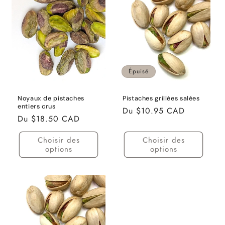
i
o
n
Épuisé
:
Noyaux de pistaches
Pistaches grillées salées
entiers crus
Prix
Du $10.95 CAD
Prix
Du $18.50 CAD
habituel
habituel
Choisir des
Choisir des
options
options