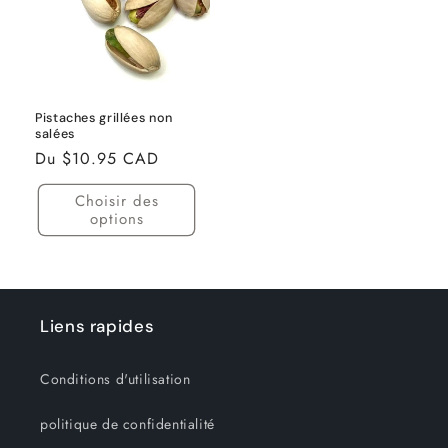
Pistaches grillées non
salées
Prix
Du $10.95 CAD
habituel
Choisir des
options
Liens rapides
Conditions d'utilisation
politique de confidentialité