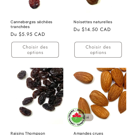
Canneberges séchées
Noisettes naturelles
tranchées
Prix
Du $14.50 CAD
Prix
Du $5.95 CAD
habituel
habituel
Choisir des
Choisir des
options
options
Épuisé
Raisins Thompson
Amandes crues