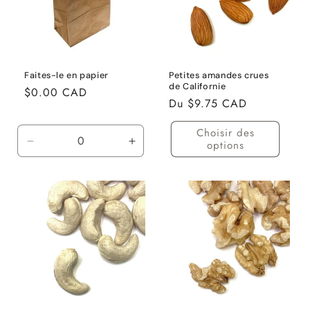
i
o
n
Faites-le en papier
Petites amandes crues
de Californie
Prix
$0.00 CAD
:
Prix
Du $9.75 CAD
habituel
habituel
Choisir des
options
Réduire
Augmenter
la
la
quantité
quantité
de
de
Default
Default
Title
Title