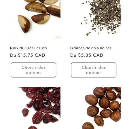
Noix du Brésil crues
Graines de chia noires
Prix
Du $15.75 CAD
Prix
Du $5.85 CAD
habituel
habituel
Choisir des
Choisir des
options
options