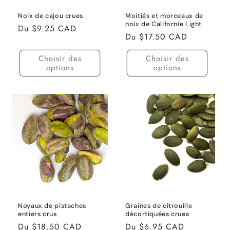
Noix de cajou crues
Moitiés et morceaux de
noix de Californie Light
Prix
Du $9.25 CAD
Prix
Du $17.50 CAD
habituel
habituel
Choisir des
Choisir des
options
options
Noyaux de pistaches
Graines de citrouille
entiers crus
décortiquées crues
Prix
Du $18.50 CAD
Prix
Du $6.95 CAD