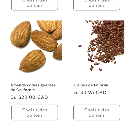
Choisir des
Choisir des
options
options
Amandes crues géantes
Graines de lin brun
de Californie
Prix
Du $3.95 CAD
Prix
Du $28.00 CAD
habituel
habituel
Choisir des
Choisir des
options
options