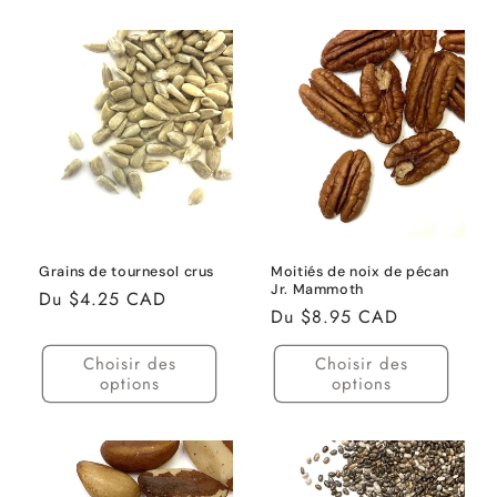
Grains de tournesol crus
Moitiés de noix de pécan
Jr. Mammoth
Prix
Du $4.25 CAD
Prix
Du $8.95 CAD
habituel
habituel
Choisir des
Choisir des
options
options