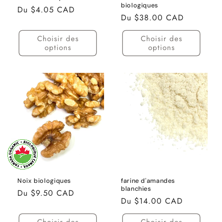
biologiques
Prix
Du $4.05 CAD
Prix
Du $38.00 CAD
habituel
habituel
Choisir des
Choisir des
options
options
Noix biologiques
farine d'amandes
blanchies
Prix
Du $9.50 CAD
Prix
Du $14.00 CAD
habituel
habituel