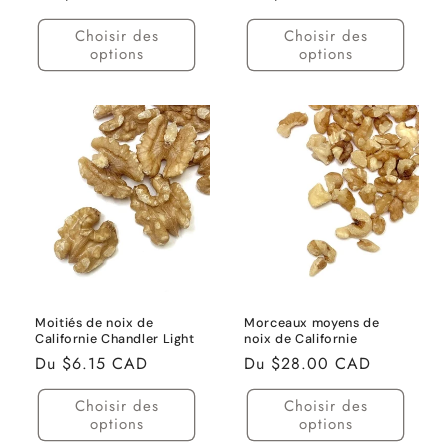
habituel
habituel
Choisir des
Choisir des
options
options
Moitiés de noix de
Morceaux moyens de
Californie Chandler Light
noix de Californie
Prix
Du $6.15 CAD
Prix
Du $28.00 CAD
habituel
habituel
Choisir des
Choisir des
options
options