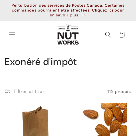
et
Perturbation des services de Postes Canada. Certaines
passer
commandes pourraient être affectées. Cliquez ici pour
au
en savoir plus.
contenu
Panier
C
Exonéré d'impôt
o
l
Filtrer et trier
112 produits
l
e
c
t