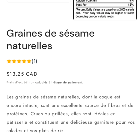
Ouvrir
le
média
1
Ouvrir
dans
le
une
Graines de sésame
média
fenêtre
2
modale
dans
naturelles
une
fenêtre
modale
(1)
Prix
$13.25 CAD
habituel
Frais d'expédition
calculés à l'étape de paiement.
Les graines de sésame naturelles, dont la coque est
encore intacte, sont une excellente source de fibres et de
protéines. Crues ou grillées, elles sont idéales en
pâtisserie et constituent une délicieuse garniture pour vos
salades et vos plats de riz.