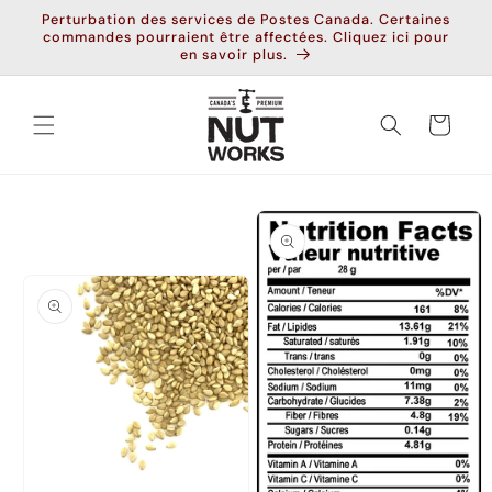
et
Perturbation des services de Postes Canada. Certaines
passer
commandes pourraient être affectées. Cliquez ici pour
au
en savoir plus.
contenu
Panier
Passer aux
informations
produits